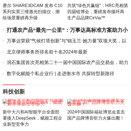
赛尔 SHARE3DCAM 发布 C10
共筑“绿色共赢链”：HRC亮相第
系列实景三维激光扫描仪，测
四届链博会，重磅发布循环再
绘场景重磅再升级
生产品品牌CirVia™
打通农产品“最先一公里”：万事达高标准方案助力小
任果业冷链中...
万事达荣获“气候灯塔创新”与“锦玉兰·她力量”双项大奖，以
科...
北京律师事务所排名前十名2024年最新
润石集团首次亮相第二十一届中国国际农产品交易会，助力
乡村振兴...
数字化赋能个私企业行 | 走进衡水市 共探转型新路径
科技创新
新中大六和AI智能平台全面部
2024中国国际福祉博览会直击
署接入DeepSeek，赋能工程企
国产品牌博音听力火爆出圈！
业新型竞争力