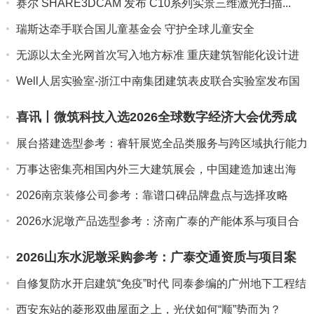
赛尔 SHARE3DCAM 发布 C10系列实景三维激光扫描...
瑞斯达牵手联合国儿童基金会 守护全球儿童安全
无源以太全光网首次写入地方标准 重庆建筑智能化设计进
入有据可...
Well人居实验室-浙江中南集团建筑表皮联合实验室发布国
内首...
喜讯丨微筑科技入选2026全球数字经济大会优秀成
果案例
展台搭建选型参考：睿轩展览全品类服务与跨区域执行能力
介绍
万事达密集亮相国内外三大建筑展会，中国建造加速出海
2026南京装修公司参考：靠谱口碑品牌盘点与选择攻略
2026水泥墩产品选型参考：济南广泰的产能体系与项目合
作经验
2026山东水泥墩采购参考：广泰交通资质与项目案
例
自修复防水开启建筑“免疫”时代 同泰参编的广州地下工程结
构自...
西安东站的菱形双曲屋面之上，光伏如何“顺”势而为？