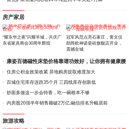
房产家居
“耀东华之夜”闪耀羊城，共庆广
冠军风范点亮石家庄，黄文仪
东省家具商会30周年辉煌
助阵欧神诺瓷砖旗舰店开业，
震撼全城
康姿百德磁性床垫价格靠谱功效好，让你拥有健康腰
椎的睡眠环境
住房公积金政策收紧 异地购房提取难度加大
百城住宅库存连跌35个月 三四线库存创新低
炒面多做这一步会特香，吃一碗根本不够
内房股20强半年销售额破2万亿:融信排名升幅居前
旅游攻略