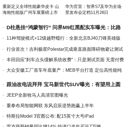
重新定义全球性能豪华皮卡 山
华为官宣：智界S7及华为全场
海炮性能版广州车展重磅上市
景发布会定档11月28日
D柱悬挂“鸿蒙智行” 问界M9红黑配实车曝光：比路
虎揽胜还霸...
11种驾驶模式+12级越野蠕行：全新北京BJ40刀锋英雄版
曝...
行业首次！吉利极星Polestar完成垂直路面障碍物避让测试
丰田回应“刹车点头缓解系统收费”：只是测试页面 无需付费
大众安徽工厂首车年底量产：MEB平台打造 定位高性能纯
电SU...
跟油改电说拜拜 宝马新世代SUV曝光：有望用上圆
柱电池续航飙...
JEEP全新牧马人高清官图曝光
重拳布局智能网联 东风启辰逆势跑赢上半年
特斯拉Model 3官图公布: 配15英寸大号iPad
雷克萨斯销量同比增14% 纯进口半年买近7万辆