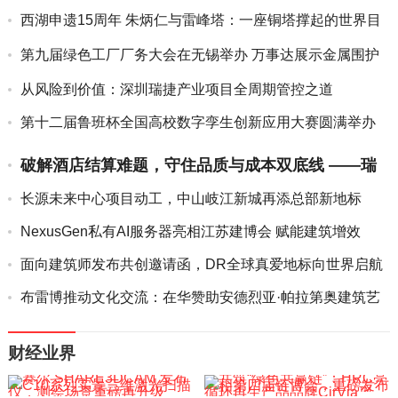
料影响力品牌
西湖申遗15周年 朱炳仁与雷峰塔：一座铜塔撑起的世界目
光
第九届绿色工厂厂务大会在无锡举办 万事达展示金属围护
全生命周...
从风险到价值：深圳瑞捷产业项目全周期管控之道
第十二届鲁班杯全国高校数字孪生创新应用大赛圆满举办
破解酒店结算难题，守住品质与成本双底线 ——瑞
捷助力喜来登喜...
长源未来中心项目动工，中山岐江新城再添总部新地标
NexusGen私有AI服务器亮相江苏建博会 赋能建筑增效
面向建筑师发布共创邀请函，DR全球真爱地标向世界启航
布雷博推动文化交流：在华赞助安德烈亚·帕拉第奥建筑艺
术展
财经业界