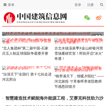
菜单
登录
注册
跨界合作新篇章 威固首家变形金刚主题慢闪店亮相
“北人集团杯”第二届中国-石家
古北水镇汤泉季X金山岭银河滑
庄五人制足球国际争霸赛开赛
雪场重磅官宣！即刻开启“冰火”
奇遇！
“汾清天下”全国行 第十七站走进
“桃李满天下，情暖夕阳红” ——
河北邢台
河北旅投·寸草春晖养老院教师
节感恩回馈月
智慧建造技术赋能海外能源工程，艾赛克科技助力沙
特阿拉伯鲁玛2...