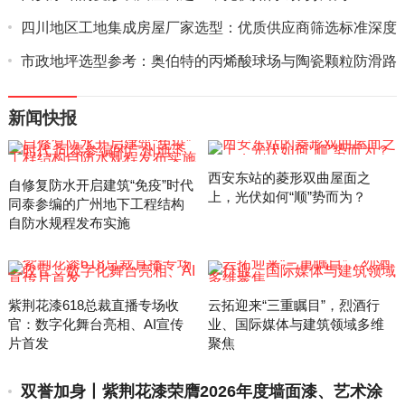
四川地区工地集成房屋厂家选型：优质供应商筛选标准深度
解析
市政地坪选型参考：奥伯特的丙烯酸球场与陶瓷颗粒防滑路
面方案
新闻快报
西安东站的菱形双曲屋面之
自修复防水开启建筑“免疫”时代
上，光伏如何“顺”势而为？
同泰参编的广州地下工程结构
自防水规程发布实施
紫荆花漆618总裁直播专场收
云拓迎来“三重瞩目”，烈酒行
官：数字化舞台亮相、AI宣传
业、国际媒体与建筑领域多维
片首发
聚焦
双誉加身丨紫荆花漆荣膺2026年度墙面漆、艺术涂