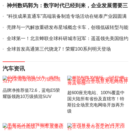
神州数码郭为：数字时代已经到来，企业发展需要三
大核心动力
“科技成果直通车”高端装备制造专场活动在铭泰产业园圆满
举办
壳牌与一汽解放重磅发布星域概念卡车，创领低碳转型与能
效升级新...
全球第一！北京蝉联全球科研城市冠军：遥遥领先美国纽约
全球首发高通第三代骁龙7！荣耀100系列明天登场
汽车资讯
品牌净推荐值72.6，蓝电E5荣
超600座充电站、100%覆盖中
耀版领跑10万级插混SUV
国大陆所有省份及直辖市！特
斯拉全场景充电网络开放再升
级