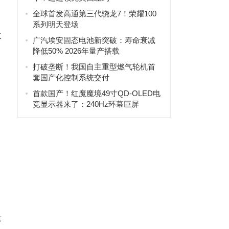
全球首发高通第三代骁龙7！荣耀100
系列明天登场
不
广汽埃安固态电池新突破：寿命衰减
降低50% 2026年量产搭载
打破垄断！我国自主重型燃气轮机首
套国产化控制系统交付
首款国产！红魔魔境49寸QD-OLED电
竞显示器来了：240Hz环幕巨屏
术