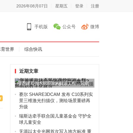
2026年08月07日
星期五
登录
注册
手机版
公众号
微博
体育世界
综合快讯
近期文章
智慧建造技术赋能海外能源工程，艾赛
克科技助力沙特阿拉伯鲁玛2...
赛尔 SHARE3DCAM 发布 C10系列实
景三维激光扫描仪，测绘场景重磅再
升级
瑞斯达牵手联合国儿童基金会 守护全
球儿童安全
无源以太全光网首次写入地方标准 重