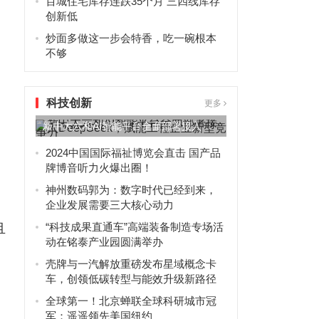
，
百城住宅库存连跌35个月 三四线库存
创新低
炒面多做这一步会特香，吃一碗根本
不够
科技创新
更多
新中大六和AI智能平台全面部署接入
DeepSeek，赋能工程...
2024中国国际福祉博览会直击 国产品
牌博音听力火爆出圈！
神州数码郭为：数字时代已经到来，
企业发展需要三大核心动力
“科技成果直通车”高端装备制造专场活
且
动在铭泰产业园圆满举办
壳牌与一汽解放重磅发布星域概念卡
车，创领低碳转型与能效升级新路径
全球第一！北京蝉联全球科研城市冠
军：遥遥领先美国纽约