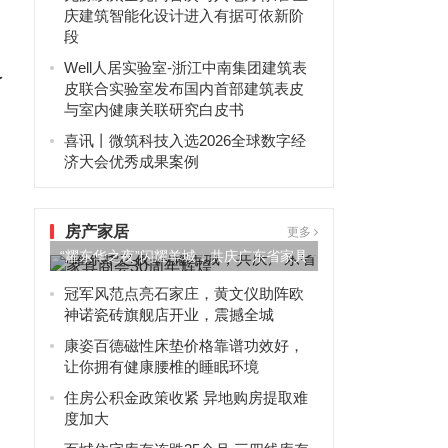
庆建筑智能化设计进入有据可依新阶
段
Well人居实验室-浙江中南集团建筑表
了
皮联合实验室发布国内首部建筑表皮
与室内健康关联研究白皮书
喜讯丨微筑科技入选2026全球数字经
济大会优秀成果案例
房产家居
更多
“耀东华之夜”闪耀羊城，共庆广东省家具
商会30周年辉煌
冠军风范点亮石家庄，黄文仪助阵欧
神诺瓷砖旗舰店开业，震撼全城
康姿百德磁性床垫价格靠谱功效好，
让你拥有健康腰椎的睡眠环境
住房公积金政策收紧 异地购房提取难
度加大