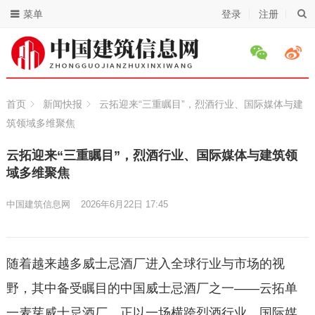
菜单
登录
注册
首页
新闻快报
云拓迎来“三重瞩目”，烈酒行业、国际媒体与建
筑领域多维聚焦
云拓迎来“三重瞩目”，烈酒行业、国际媒体与建筑领
域多维聚焦
中国建筑信息网
2026年6月22日 17:45
随着越来越多威士忌酒厂进入全球行业与市场的视
野，其中备受瞩目的中国威士忌酒厂之一——云拓单
一麦芽威士忌酒厂，正以一场横跨烈酒行业、国际媒