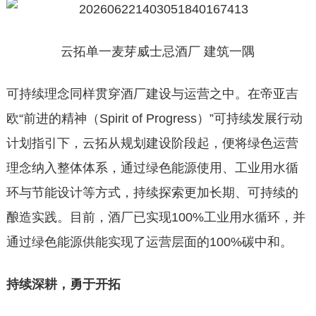
云拓单一麦芽威士忌酒厂 建筑一隅
可持续理念同样贯穿酒厂建设与运营之中。在帝亚吉
欧“前进的精神（Spirit of Progress）”可持续发展行动
计划指引下，云拓从规划建设阶段起，便将绿色运营
理念纳入整体体系，通过绿色能源使用、工业用水循
环与节能设计等方式，持续探索更加长期、可持续的
酿造实践。目前，酒厂已实现100%工业用水循环，并
通过绿色能源供能实现了运营层面的100%碳中和。
持续深耕，勇于开拓