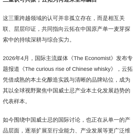
这三重跨越领域的认可并非孤立存在，而是相互关
联、层层印证，共同指向云拓在中国原产单一麦芽探
索中的持续深耕与综合实力。
2026年4月，国际主流媒体《The Economist》发布专
题报道《The curious rise of Chinese whisky》，云拓
凭借成熟的本土化酿造实践与清晰的品牌站位，成为
其以全球视野聚焦中国威士忌产业本土化发展趋势的
代表样本。
如今围绕中国威士忌的国际讨论，也正在从单一的产
品层面，逐渐扩展至行业能力、产业发展等更广泛维