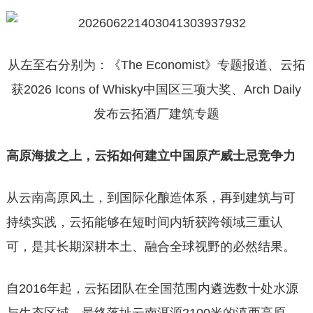
从左至右分别为：《The Economist》专题报道、云拓
获2026 Icons of Whisky中国区三项大奖、Arch Daily
发布云拓酒厂建筑专题
高原海拔之上，云拓如何建立中国原产威士忌竞争力
从云南高原风土，到国际化酿造体系，再到建筑与可
持续实践，云拓能够在短时间内斩获跨领域三重认
可，是其长期深耕本土、融合全球视野的必然结果。
自2016年起，云拓团队在全国范围内遴选数十处水源