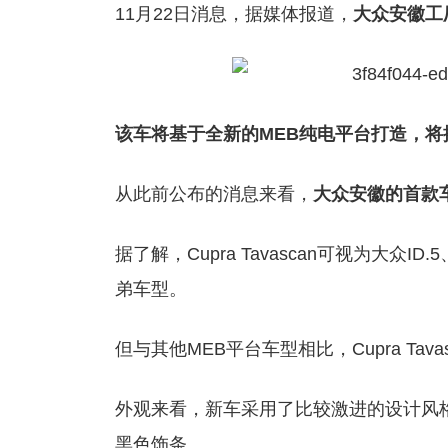
11月22日消息，据媒体报道，
大众安徽工
该车将基于全新的MEB纯电平台打造，将
从此前公布的消息来看，
大众安徽的首款车
据了解，Cupra Tavascan可视为大众ID.5、斯
弟车型。
但与其他MEB平台车型相比，Cupra T
外观来看，新车采用了比较激进的设计风
黑色饰条。