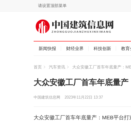
请设置顶部菜单
新闻快报
财经业界
科技创新
教育
首页
汽车资讯
大众安徽工厂首车年底量产：ME
大众安徽工厂首车年底量产：
中国建筑信息网
2023年11月22日 13:37
大众安徽工厂首车年底量产：MEB平台打造