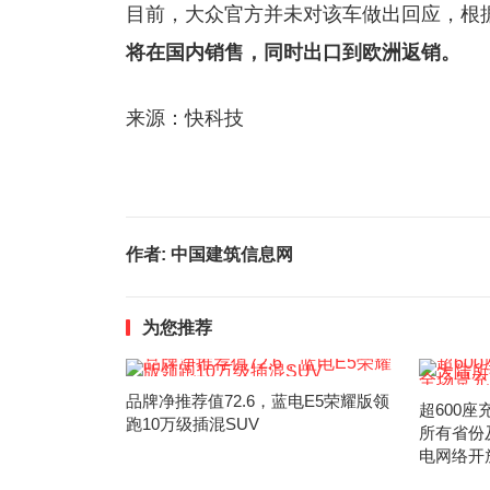
目前，大众官方并未对该车做出回应，根
将在国内销售，同时出口到欧洲返销。
来源：快科技
作者:
中国建筑信息网
为您推荐
品牌净推荐值72.6，蓝电E5荣耀版领
超600座
跑10万级插混SUV
所有省份
电网络开