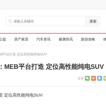
搜索
公益
房产家居
汽车资讯
健康快讯
旅游攻略
B平台打造 定位高性能纯电SUV
MEB平台打造 定位高性能纯电SUV
 定位高性能纯电SUV