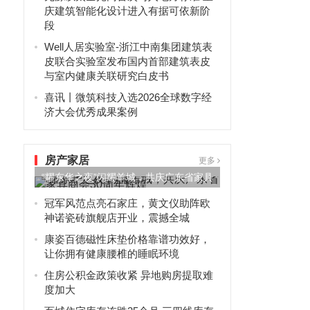
庆建筑智能化设计进入有据可依新阶
段
Well人居实验室-浙江中南集团建筑表
皮联合实验室发布国内首部建筑表皮
与室内健康关联研究白皮书
喜讯丨微筑科技入选2026全球数字经
济大会优秀成果案例
房产家居
更多
“耀东华之夜”闪耀羊城，共庆广东省家具
商会30周年辉煌
冠军风范点亮石家庄，黄文仪助阵欧
神诺瓷砖旗舰店开业，震撼全城
康姿百德磁性床垫价格靠谱功效好，
让你拥有健康腰椎的睡眠环境
住房公积金政策收紧 异地购房提取难
度加大