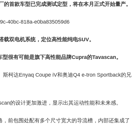
厂的首款车型已完成测试定型，将在本月正式开始量产。
搭载双电机系统，定位高性能纯电SUV。
型很有可能是旗下高性能品牌Cupra的Tavascan。
柯达Enyaq Coupe iV和奥迪Q4 e-tron Sportback的兄
avascan的设计更加激进，显示出其运动性能和未来感。
格，前包围处配有多个尺寸宽大的导流槽，内部还集成了