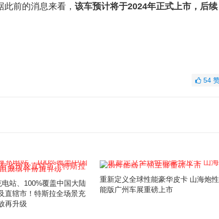
据此前的消息来看，
该车预计将于2024年正式上市，后续
54
重新定义全球性能豪华皮卡 山海炮性
充电站、100%覆盖中国大陆
能版广州车展重磅上市
及直辖市！特斯拉全场景充
放再升级