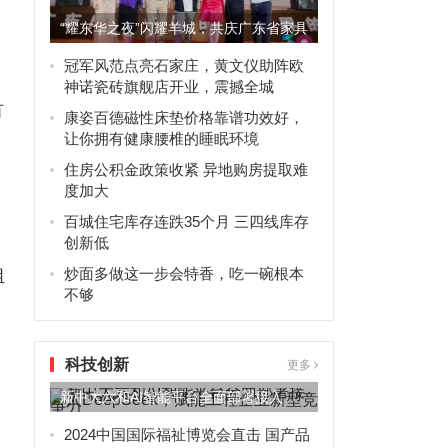
“耀东华之夜”闪耀羊城，共庆广东省家具
商会30周年辉煌
冠军风范点亮石家庄，黄文仪助阵欧
神诺瓷砖旗舰店开业，震撼全城
有
康姿百德磁性床垫价格靠谱功效好，
让你拥有健康腰椎的睡眠环境
住房公积金政策收紧 异地购房提取难
度加大
百城住宅库存连跌35个月 三四线库存
创新低
炒面多做这一步会特香，吃一碗根本
组
不够
科技创新
更多
新中大六和AI智能平台全面部署接入
DeepSeek，赋能工程...
2024中国国际福祉博览会直击 国产品