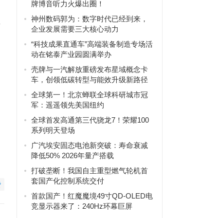
牌博音听力火爆出圈！
神州数码郭为：数字时代已经到来，
世
企业发展需要三大核心动力
“科技成果直通车”高端装备制造专场活
动在铭泰产业园圆满举办
壳牌与一汽解放重磅发布星域概念卡
车，创领低碳转型与能效升级新路径
全球第一！北京蝉联全球科研城市冠
军：遥遥领先美国纽约
全球首发高通第三代骁龙7！荣耀100
系列明天登场
广汽埃安固态电池新突破：寿命衰减
降低50% 2026年量产搭载
打破垄断！我国自主重型燃气轮机首
套国产化控制系统交付
赞
首款国产！红魔魔境49寸QD-OLED电
竞显示器来了：240Hz环幕巨屏