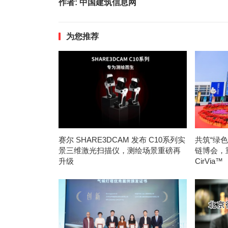
作者:
中国建筑信息网
为您推荐
赛尔 SHARE3DCAM 发布 C10系列实
共筑“绿
景三维激光扫描仪，测绘场景重磅再
链博会，
升级
CirVia™