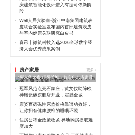
庆建筑智能化设计进入有据可依新阶
段
Well人居实验室-浙江中南集团建筑表
皮联合实验室发布国内首部建筑表皮
与室内健康关联研究白皮书
喜讯丨微筑科技入选2026全球数字经
济大会优秀成果案例
房产家居
更多
“耀东华之夜”闪耀羊城，共庆广东省家具
商会30周年辉煌
冠军风范点亮石家庄，黄文仪助阵欧
神诺瓷砖旗舰店开业，震撼全城
康姿百德磁性床垫价格靠谱功效好，
让你拥有健康腰椎的睡眠环境
住房公积金政策收紧 异地购房提取难
度加大