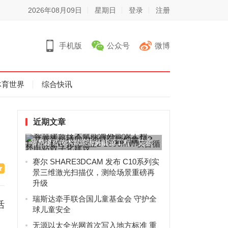
2026年08月09日
星期日
登录
注册
手机版
公众号
微博
体育世界
综合快讯
近期文章
智慧建造技术赋能海外能源工程，艾赛
克科技助力沙特阿拉伯鲁玛2...
赛尔 SHARE3DCAM 发布 C10系列实
景三维激光扫描仪，测绘场景重磅再
升级
瑞斯达牵手联合国儿童基金会 守护全
活
球儿童安全
无源以太全光网首次写入地方标准 重