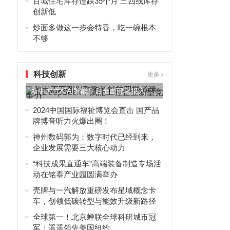
百城住宅库存连跌35个月 三四线库存
创新低
炒面多做这一步会特香，吃一碗根本
不够
科技创新
更多
新中大六和AI智能平台全面部署接入
DeepSeek，赋能工程...
2024中国国际福祉博览会直击 国产品
牌博音听力火爆出圈！
神州数码郭为：数字时代已经到来，
企业发展需要三大核心动力
“科技成果直通车”高端装备制造专场活
动在铭泰产业园圆满举办
壳牌与一汽解放重磅发布星域概念卡
车，创领低碳转型与能效升级新路径
全球第一！北京蝉联全球科研城市冠
军：遥遥领先美国纽约