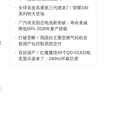
全球首发高通第三代骁龙7！荣耀100
系列明天登场
广汽埃安固态电池新突破：寿命衰减
降低50% 2026年量产搭载
打破垄断！我国自主重型燃气轮机首
数
套国产化控制系统交付
首款国产！红魔魔境49寸QD-OLED电
竞显示器来了：240Hz环幕巨屏
赞