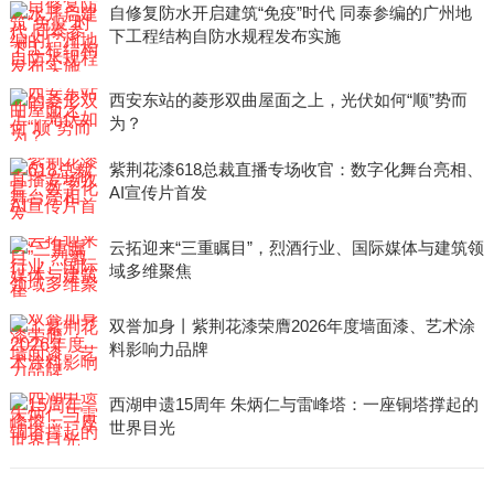
自修复防水开启建筑“免疫”时代 同泰参编的广州地
下工程结构自防水规程发布实施
西安东站的菱形双曲屋面之上，光伏如何“顺”势而
为？
紫荆花漆618总裁直播专场收官：数字化舞台亮相、
AI宣传片首发
云拓迎来“三重瞩目”，烈酒行业、国际媒体与建筑领
域多维聚焦
双誉加身丨紫荆花漆荣膺2026年度墙面漆、艺术涂
料影响力品牌
西湖申遗15周年 朱炳仁与雷峰塔：一座铜塔撑起的
世界目光