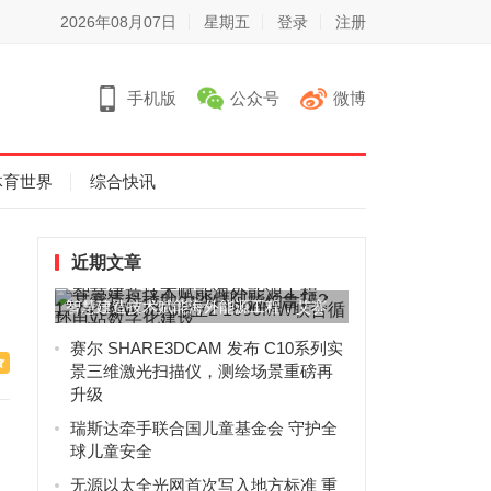
2026年08月07日
星期五
登录
注册
手机版
公众号
微博
体育世界
综合快讯
近期文章
智慧建造技术赋能海外能源工程，艾赛
克科技助力沙特阿拉伯鲁玛2...
赛尔 SHARE3DCAM 发布 C10系列实
景三维激光扫描仪，测绘场景重磅再
升级
瑞斯达牵手联合国儿童基金会 守护全
球儿童安全
无源以太全光网首次写入地方标准 重