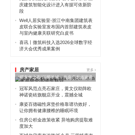
庆建筑智能化设计进入有据可依新阶
段
Well人居实验室-浙江中南集团建筑表
皮联合实验室发布国内首部建筑表皮
与室内健康关联研究白皮书
喜讯丨微筑科技入选2026全球数字经
济大会优秀成果案例
房产家居
更多
“耀东华之夜”闪耀羊城，共庆广东省家具
商会30周年辉煌
冠军风范点亮石家庄，黄文仪助阵欧
神诺瓷砖旗舰店开业，震撼全城
康姿百德磁性床垫价格靠谱功效好，
让你拥有健康腰椎的睡眠环境
住房公积金政策收紧 异地购房提取难
度加大