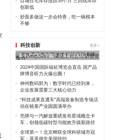
百城住宅库存连跌35个月 三四线库存
创新低
炒面多做这一步会特香，吃一碗根本
不够
家
科技创新
更多
新中大六和AI智能平台全面部署接入
DeepSeek，赋能工程...
2024中国国际福祉博览会直击 国产品
牌博音听力火爆出圈！
神州数码郭为：数字时代已经到来，
企业发展需要三大核心动力
“科技成果直通车”高端装备制造专场活
动在铭泰产业园圆满举办
壳牌与一汽解放重磅发布星域概念卡
车，创领低碳转型与能效升级新路径
全球第一！北京蝉联全球科研城市冠
域
军：遥遥领先美国纽约