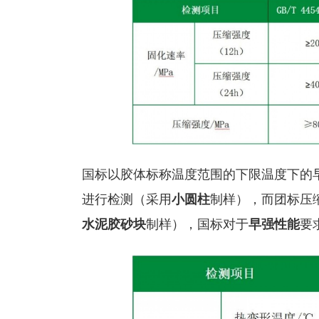
国标以胶体标称温度范围的下限温度下的早期
进行检测（采用
小圆柱
制样），而团标压缩
水泥胶砂块
制样），国标对于
早强性能
要