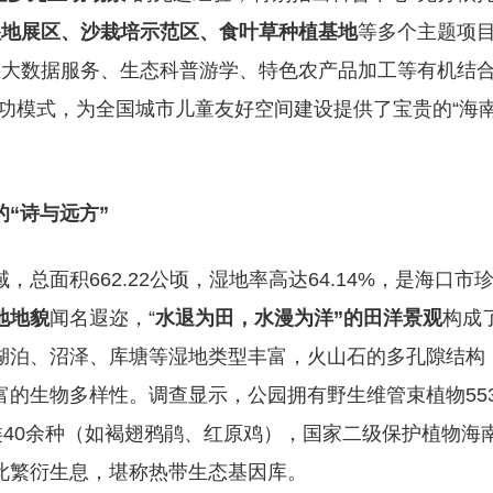
湿地展区、沙栽培示范区、食叶草种植基地
等多个主题项目
业大数据服务、生态科普游学、特色农产品加工等有机结合
功模式，为全国城市儿童友好空间建设提供了宝贵的“海
“诗与远方”
总面积662.22公顷，湿地率高达64.14%，是海口市
地地貌
闻名遐迩，“
水退为田，水漫为洋”的田洋景观
构成
湖泊、沼泽、库塘等湿地类型丰富，火山石的多孔隙结构
的生物多样性。调查显示，公园拥有野生维管束植物55
类40余种（如褐翅鸦鹃、红原鸡），国家二级保护植物海
此繁衍生息，堪称热带生态基因库。