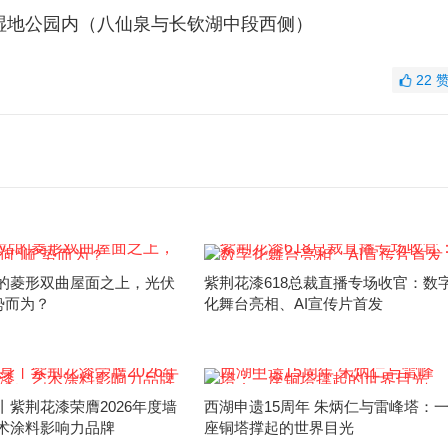
级湿地公园内（八仙泉与长钦湖中段西侧）
22
的菱形双曲屋面之上，光伏
紫荆花漆618总裁直播专场收官：数
势而为？
化舞台亮相、AI宣传片首发
丨紫荆花漆荣膺2026年度墙
西湖申遗15周年 朱炳仁与雷峰塔：
术涂料影响力品牌
座铜塔撑起的世界目光