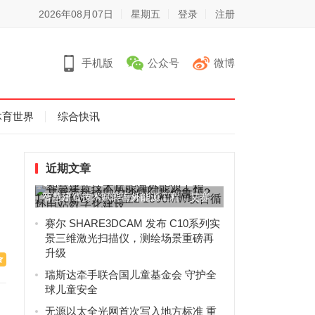
2026年08月07日
星期五
登录
注册
手机版
公众号
微博
体育世界
综合快讯
近期文章
智慧建造技术赋能海外能源工程，艾赛
克科技助力沙特阿拉伯鲁玛2...
赛尔 SHARE3DCAM 发布 C10系列实
景三维激光扫描仪，测绘场景重磅再
升级
瑞斯达牵手联合国儿童基金会 守护全
球儿童安全
无源以太全光网首次写入地方标准 重