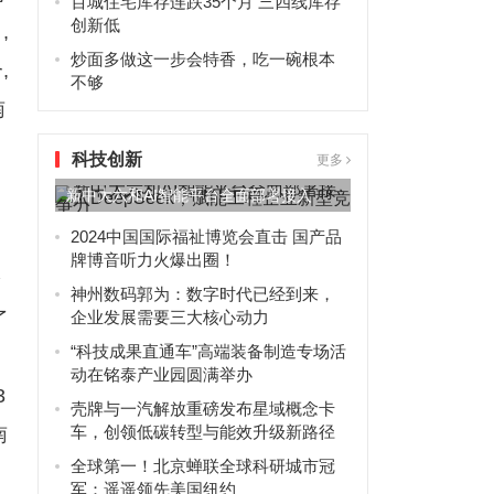
百城住宅库存连跌35个月 三四线库存
创新低
,
炒面多做这一步会特香，吃一碗根本
,
不够
南
科技创新
更多
新中大六和AI智能平台全面部署接入
DeepSeek，赋能工程...
2024中国国际福祉博览会直击 国产品
牌博音听力火爆出圈！
珍
神州数码郭为：数字时代已经到来，
了
企业发展需要三大核心动力
“科技成果直通车”高端装备制造专场活
动在铭泰产业园圆满举办
3
壳牌与一汽解放重磅发布星域概念卡
车，创领低碳转型与能效升级新路径
南
全球第一！北京蝉联全球科研城市冠
军：遥遥领先美国纽约