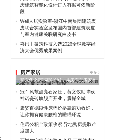
庆建筑智能化设计进入有据可依新阶
段
Well人居实验室-浙江中南集团建筑表
皮联合实验室发布国内首部建筑表皮
与室内健康关联研究白皮书
喜讯丨微筑科技入选2026全球数字经
济大会优秀成果案例
房产家居
更多
“耀东华之夜”闪耀羊城，共庆广东省家具
商会30周年辉煌
冠军风范点亮石家庄，黄文仪助阵欧
神诺瓷砖旗舰店开业，震撼全城
康姿百德磁性床垫价格靠谱功效好，
让你拥有健康腰椎的睡眠环境
住房公积金政策收紧 异地购房提取难
度加大
托