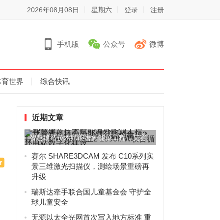
2026年08月08日
星期六
登录
注册
手机版
公众号
微博
体育世界
综合快讯
近期文章
智慧建造技术赋能海外能源工程，艾赛
克科技助力沙特阿拉伯鲁玛2...
赛尔 SHARE3DCAM 发布 C10系列实
景三维激光扫描仪，测绘场景重磅再
升级
瑞斯达牵手联合国儿童基金会 守护全
球儿童安全
无源以太全光网首次写入地方标准 重