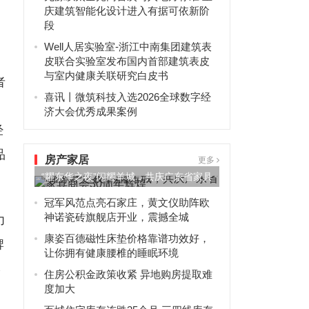
庆建筑智能化设计进入有据可依新阶
段
Well人居实验室-浙江中南集团建筑表
皮联合实验室发布国内首部建筑表皮
与室内健康关联研究白皮书
者
喜讯丨微筑科技入选2026全球数字经
济大会优秀成果案例
经
品
房产家居
更多
“耀东华之夜”闪耀羊城，共庆广东省家具
商会30周年辉煌
冠军风范点亮石家庄，黄文仪助阵欧
神诺瓷砖旗舰店开业，震撼全城
力
康姿百德磁性床垫价格靠谱功效好，
牌
让你拥有健康腰椎的睡眠环境
牌
住房公积金政策收紧 异地购房提取难
度加大