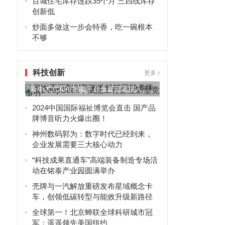
百城住宅库存连跌35个月 三四线库存
创新低
炒面多做这一步会特香，吃一碗根本
不够
科技创新
更多
新中大六和AI智能平台全面部署接入
DeepSeek，赋能工程...
2024中国国际福祉博览会直击 国产品
牌博音听力火爆出圈！
神州数码郭为：数字时代已经到来，
企业发展需要三大核心动力
“科技成果直通车”高端装备制造专场活
动在铭泰产业园圆满举办
壳牌与一汽解放重磅发布星域概念卡
车，创领低碳转型与能效升级新路径
，
全球第一！北京蝉联全球科研城市冠
军：遥遥领先美国纽约