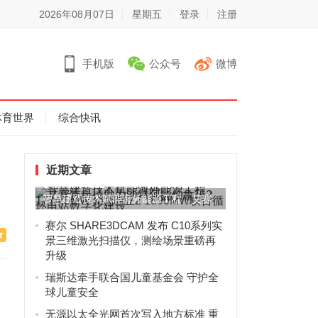
2026年08月07日
星期五
登录
注册
手机版
公众号
微博
体育世界
综合快讯
近期文章
智慧建造技术赋能海外能源工程，艾赛
克科技助力沙特阿拉伯鲁玛2...
赛尔 SHARE3DCAM 发布 C10系列实
景三维激光扫描仪，测绘场景重磅再
升级
瑞斯达牵手联合国儿童基金会 守护全
球儿童安全
无源以太全光网首次写入地方标准 重