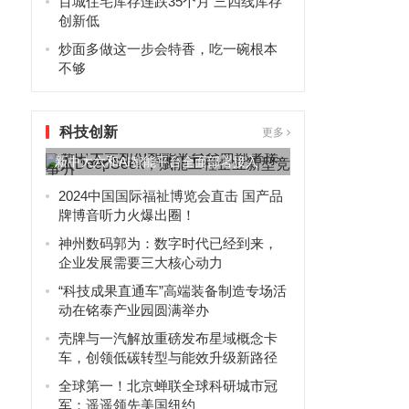
百城住宅库存连跌35个月 三四线库存
创新低
炒面多做这一步会特香，吃一碗根本
不够
科技创新
更多
新中大六和AI智能平台全面部署接入
中
DeepSeek，赋能工程...
2024中国国际福祉博览会直击 国产品
牌博音听力火爆出圈！
神州数码郭为：数字时代已经到来，
企业发展需要三大核心动力
“科技成果直通车”高端装备制造专场活
动在铭泰产业园圆满举办
壳牌与一汽解放重磅发布星域概念卡
车，创领低碳转型与能效升级新路径
全球第一！北京蝉联全球科研城市冠
军：遥遥领先美国纽约