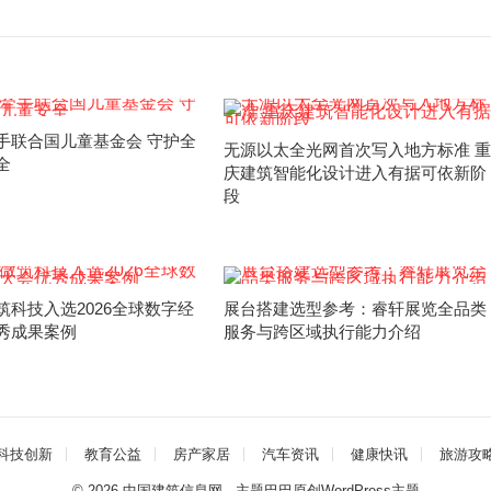
手联合国儿童基金会 守护全
无源以太全光网首次写入地方标准 重
全
庆建筑智能化设计进入有据可依新阶
段
筑科技入选2026全球数字经
展台搭建选型参考：睿轩展览全品类
秀成果案例
服务与跨区域执行能力介绍
科技创新
教育公益
房产家居
汽车资讯
健康快讯
旅游攻
© 2026
中国建筑信息网
- 主题巴巴原创
WordPress主题