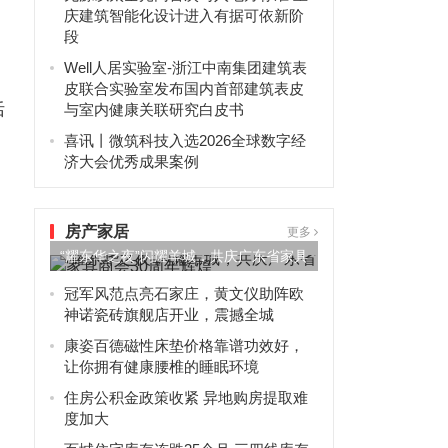
庆建筑智能化设计进入有据可依新阶
段
Well人居实验室-浙江中南集团建筑表
皮联合实验室发布国内首部建筑表皮
恬
与室内健康关联研究白皮书
喜讯丨微筑科技入选2026全球数字经
济大会优秀成果案例
房产家居
更多
“耀东华之夜”闪耀羊城，共庆广东省家具
商会30周年辉煌
冠军风范点亮石家庄，黄文仪助阵欧
神诺瓷砖旗舰店开业，震撼全城
康姿百德磁性床垫价格靠谱功效好，
让你拥有健康腰椎的睡眠环境
住房公积金政策收紧 异地购房提取难
度加大