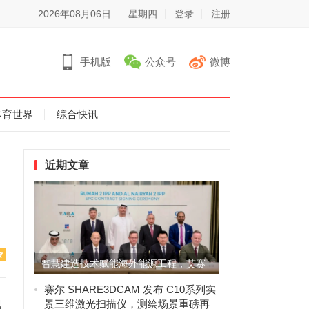
2026年08月06日
星期四
登录
注册
手机版
公众号
微博
体育世界
综合快讯
近期文章
智慧建造技术赋能海外能源工程，艾赛
克科技助力沙特阿拉伯鲁玛2...
赛尔 SHARE3DCAM 发布 C10系列实
地
景三维激光扫描仪，测绘场景重磅再