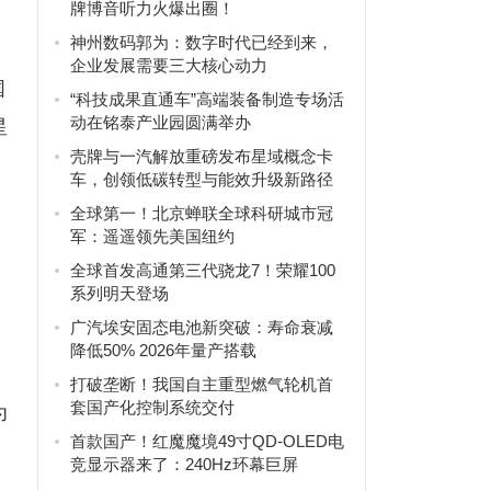
牌博音听力火爆出圈！
神州数码郭为：数字时代已经到来，
企业发展需要三大核心动力
国
“科技成果直通车”高端装备制造专场活
动在铭泰产业园圆满举办
星
壳牌与一汽解放重磅发布星域概念卡
车，创领低碳转型与能效升级新路径
全球第一！北京蝉联全球科研城市冠
军：遥遥领先美国纽约
全球首发高通第三代骁龙7！荣耀100
系列明天登场
广汽埃安固态电池新突破：寿命衰减
降低50% 2026年量产搭载
打破垄断！我国自主重型燃气轮机首
套国产化控制系统交付
为
首款国产！红魔魔境49寸QD-OLED电
竞显示器来了：240Hz环幕巨屏