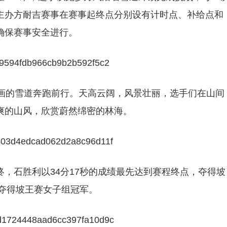
主办方耐吉赛事在赛事起终点分别设有计时点、补给点和
确保赛事安全进行。
如画的雪道奔跑前行。天高云阔，风景壮丽，选手们在山间
爽的山风，欣赏蔚然绵密的林海。
，石胜利以34分17秒的成绩最先达到赛程终点，夺得坡
绩夺得坡王赛女子组冠军。