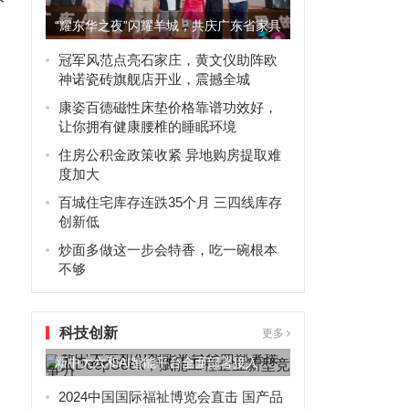
“耀东华之夜”闪耀羊城，共庆广东省家具
商会30周年辉煌
冠军风范点亮石家庄，黄文仪助阵欧
神诺瓷砖旗舰店开业，震撼全城
康姿百德磁性床垫价格靠谱功效好，
让你拥有健康腰椎的睡眠环境
住房公积金政策收紧 异地购房提取难
度加大
百城住宅库存连跌35个月 三四线库存
创新低
炒面多做这一步会特香，吃一碗根本
不够
科技创新
更多
新中大六和AI智能平台全面部署接入
DeepSeek，赋能工程...
2024中国国际福祉博览会直击 国产品