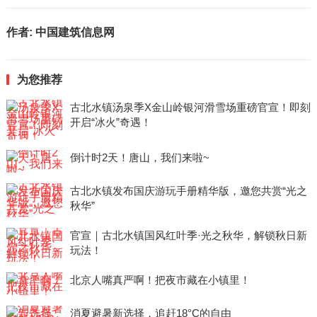
作者:
中国建筑信息网
为您推荐
古北水镇汤泉季X金山岭银河滑雪场重磅官宣！即刻
开启“冰火”奇遇！
倒计时2天！唐山，我们来啦~
古北水镇发布国庆游玩手册精华版，邀您共赏“光之
秋华”
官宣｜古北水镇国风红叶季·光之秋华，解锁秋日新
玩法！
北京人嘴真严啊！把夜市藏在小镇里！
消夏避暑新选择，追赶18°C的自由