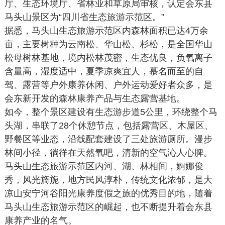
厅、生态环境厅、省林业和草原局审核，认定会东县
马头山景区为“四川省生态旅游示范区。”
据悉，马头山生态旅游示范区内森林面积已达4万余
亩，主要树种为云南松、华山松、杉松，是全国华山
松母树林基地，境内松林茂密，生态优良，负氧离子
含量高，湿度适中，夏季凉爽宜人，慕名而至的自
驾、露营等户外康养休闲、户外运动爱好者众多，是
会东新开发的森林康养产品与生态露营基地。
如今，整个景区建设有生态游步道5公里，环绕整个马
头湖，串联了28个休憩节点，包括露营区、木屋区、
野餐区等业态，沿线配套建设了三处旅游厕所。漫步
林间小径，徜徉在天然氧吧，清新的空气沁人心脾。
马头山生态旅游示范区内河、湖、林相间，婀娜俊
秀，风光旖旎，地方民风淳朴，传统文化浓郁，是大
凉山安宁河谷阳光康养度假之旅的优秀目的地，随着
马头山生态旅游示范区的崛起，也不断提升着会东县
康养产业的名气。