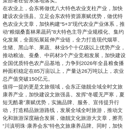
策部署在会东落地落实。
在农业上，会东将做优八大特色农业支柱产业，加快
建设农业强县。立足会东农特资源禀赋优势，做优特
色农业大文章，加快构建“5+3”现代农业产业体系，推
动“粮烟桑畜林果蔬药”8大特色主导产业规模化、集约
化发展，全面拓展延伸产业链，全力打造现代烟草、
生猪、黑山羊、果蔬、林业5个十亿级以上优势产业，
推动粮油、蚕桑、中药材3个产业竞相发展，加快建设
全国优质特色农产品基地，力争到2026年全县粮食播
种面积稳定在85万亩以上，产量达26万吨以上，农业
总产值突破150亿元。
值得一提的更是文旅领域，会东正做靓全域全时文旅
康养产业，加快建设文旅强县。发挥“冬暖无严寒，夏
短无酷暑”禀赋优势，实施品牌、服务、宣传提升行
动，打造精品旅游路线，发展全域全时旅游，推动文
化和旅游深度融合发展，做靓文化旅游大文章，擦亮
“川滇明珠·康养会东”特色文旅康养品牌。同时，加快