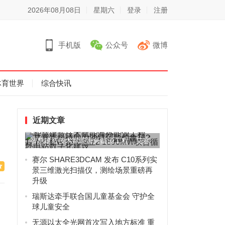
2026年08月08日
星期六
登录
注册
手机版
公众号
微博
体育世界
综合快讯
近期文章
智慧建造技术赋能海外能源工程，艾赛
克科技助力沙特阿拉伯鲁玛2...
赛尔 SHARE3DCAM 发布 C10系列实
景三维激光扫描仪，测绘场景重磅再
升级
瑞斯达牵手联合国儿童基金会 守护全
球儿童安全
无源以太全光网首次写入地方标准 重