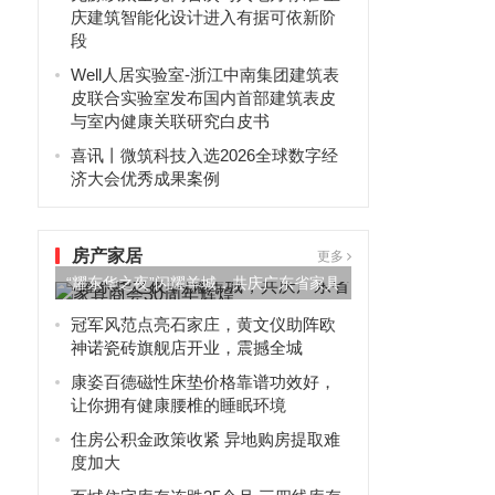
庆建筑智能化设计进入有据可依新阶
段
Well人居实验室-浙江中南集团建筑表
皮联合实验室发布国内首部建筑表皮
与室内健康关联研究白皮书
喜讯丨微筑科技入选2026全球数字经
济大会优秀成果案例
房产家居
更多
“耀东华之夜”闪耀羊城，共庆广东省家具
商会30周年辉煌
冠军风范点亮石家庄，黄文仪助阵欧
神诺瓷砖旗舰店开业，震撼全城
康姿百德磁性床垫价格靠谱功效好，
让你拥有健康腰椎的睡眠环境
住房公积金政策收紧 异地购房提取难
度加大