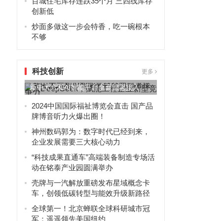
百城住宅库存连跌35个月 三四线库存
创新低
炒面多做这一步会特香，吃一碗根本
不够
科技创新
更多
新中大六和AI智能平台全面部署接入
DeepSeek，赋能工程...
2024中国国际福祉博览会直击 国产品
牌博音听力火爆出圈！
神州数码郭为：数字时代已经到来，
企业发展需要三大核心动力
“科技成果直通车”高端装备制造专场活
动在铭泰产业园圆满举办
壳牌与一汽解放重磅发布星域概念卡
车，创领低碳转型与能效升级新路径
全球第一！北京蝉联全球科研城市冠
军：遥遥领先美国纽约