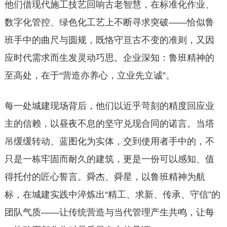
他们借现代施工技艺回响古老智慧，在标准化作业、
数字化管控、绿色化工艺上不断寻求突破——恰似鲁
班手中的曲尺与圆规，既恪守亘古不变的准则，又因
应时代需求而生发灵动巧思。企业深知：鲁班精神的
至高处，在于“营造亦养心，立业先立诚”。
每一处城建现场背后，他们以近乎苛刻的精度回应业
主的信赖，以昼夜不息的坚守兑现合同的诺言。当塔
吊缓缓转动、蓝图化为实体，交到使用者手中的，不
只是一栋牢固而耐久的建筑，更是一份可以感知、值
得托付的匠心誓言。舜杰、舜星，以鲁班精神为航
标，在城建实践中淬炼出“精工、求新、传承、守信”的
团队气质——让传统营造与当代管理产生共鸣，让每