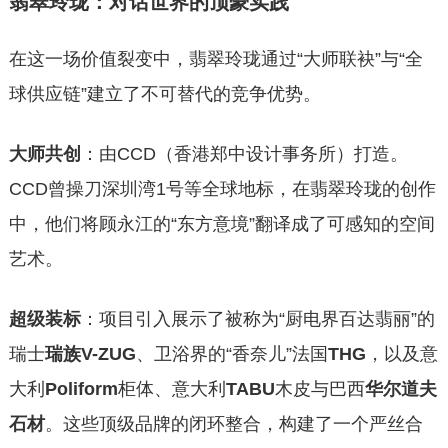
翡翠玲珑：对话世界的顶豪实践
在这一场价值裂变中，翡翠玲珑通过“大师联袂”与“全
球供应链”建立了不可替代的竞争优势。
大师共创
：由CCD（香港郑中设计事务所）打造。
CCD曾操刀深圳湾1号等全球地标，在翡翠玲珑的创作
中，他们将顾永江的“东方意境”翻译成了可感知的空间
艺术。
超级装标
：项目引入展示了被称为“厨电界百达翡丽”的
瑞士
瑞族V-ZUG
、卫浴界的“香奈儿”法国
THG
，以及意
大利
Poliform
柜体、意大利
TABU
木皮与巴西
华尔道夫
石材
。这些顶级品牌的闭环整合，构建了一个严丝合