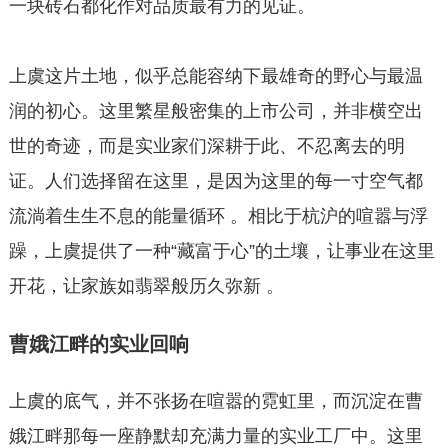
一块砖石都化作对品质最有力的见证。
上虞这片土地，似乎总能容纳下最雄奇的野心与最温
润的初心。这里繁星般密集的上市公司，并非横空出
世的奇迹，而是实业家们深耕于此、不忍离去的明
证。人们选择留在这里，是因为这里的每一寸空气都
流淌着生生不息的能量循环 。相比于杭沪的喧嚣与浮
躁，上虞提供了一种“藏富于心”的土壤，让事业在这里
开花，让家族如翡翠般历久弥新 。
曹娥江畔的实业回响
上虞的底气，并不张扬在喧嚣的霓虹里，而沉淀在曹
娥江畔那每一座静默却充满力量的实业工厂中。这里