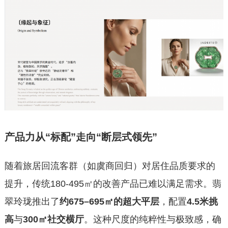
产品力从“标配”走向“断层式领先”
随着旅居回流客群（如虞商回归）对居住品质要求的
提升，传统180-495㎡的改善产品已难以满足需求。翡
翠玲珑推出了
约675–695㎡的超大平层
，配置
4.5米挑
高
与
300㎡社交横厅
。这种尺度的纯粹性与极致感，确