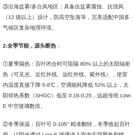
③沿海盐雾/多台风地区：具备抗盐雾腐蚀、抗强风
（12 级以上）设计，防高空坠落等，完美适配中国多
气候区复杂地理环境。
2.全季节能，源头断热
：
①夏季隔热：百叶闭合时可阻隔 80% 以上的太阳辐射
热（可见光、近红外线、远红外线、紫外线），使室
内温度直接下降 5-8℃，空调能耗降低 52% 以上，太
阳得热系数（SHGC）低至 0.16-0.25，远超传统 Low-
E 中空玻璃数倍。
②冬季保温：百叶可 0-105° 精准翻转，冬季收起百叶
帘，让阳光通过 Low-E 玻璃进入室内实现聚热和锁