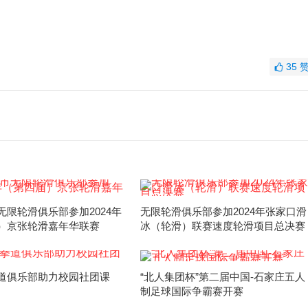
35
无限轮滑俱乐部参加2024年
无限轮滑俱乐部参加2024年张家口滑
）京张轮滑嘉年华联赛
冰（轮滑）联赛速度轮滑项目总决赛
道俱乐部助力校园社团课
“北人集团杯”第二届中国-石家庄五人
制足球国际争霸赛开赛