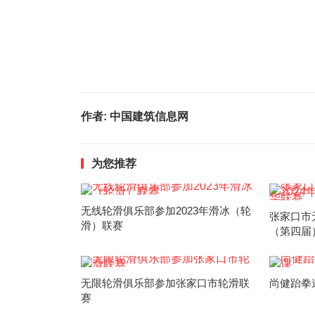
作者:
中国建筑信息网
为您推荐
无线轮滑俱乐部参加2023年滑冰（轮
张家口市
滑）联赛
（第四届
无限轮滑俱乐部参加张家口市轮滑联
尚健跆拳
赛